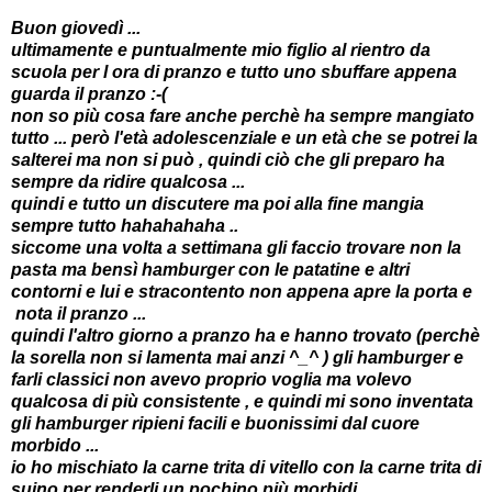
Buon giovedì ...
ultimamente e puntualmente mio figlio al rientro da
scuola per l ora di pranzo e tutto uno sbuffare appena
guarda il pranzo :-(
non so più cosa fare anche perchè ha sempre mangiato
tutto ... però l'età adolescenziale e un età che se potrei la
salterei ma non si può , quindi ciò che gli preparo ha
sempre da ridire qualcosa ...
quindi e tutto un discutere ma poi alla fine mangia
sempre tutto hahahahaha ..
siccome una volta a settimana gli faccio trovare non la
pasta ma bensì hamburger con le patatine e altri
contorni e lui e stracontento non appena apre la porta e
nota il pranzo ...
quindi l'altro giorno a pranzo ha e hanno trovato (perchè
la sorella non si lamenta mai anzi ^_^ ) gli hamburger e
farli classici non avevo proprio voglia ma volevo
qualcosa di più consistente , e quindi mi sono inventata
gli hamburger ripieni facili e buonissimi dal cuore
morbido ...
io ho mischiato la carne trita di vitello con la carne trita di
suino per renderli un pochino più morbidi.