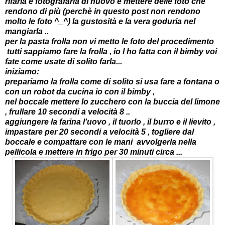
rifarla e fotografarla di nuovo e mettere delle foto che
rendono di più (perchè in questo
post
non rendono
molto le foto ^_^) la gustosità e la vera goduria nel
mangiarla ..
per la pasta frolla non vi metto le foto del procedimento
tutti sappiamo fare la frolla , io l ho fatta con il bimby voi
fate come usate di solito farla...
iniziamo:
prepariamo la frolla come di solito si usa fare a fontana o
con un robot da cucina io con il bimby ,
nel boccale mettere lo zucchero con la buccia del limone
, frullare 10 secondi a velocità 8 ..
aggiungere la farina l'uovo , il tuorlo , il burro e il lievito ,
impastare per 20 secondi a velocità 5 , togliere dal
boccale e compattare con le mani avvolgerla nella
pellicola e mettere in frigo per 30 minuti circa ...