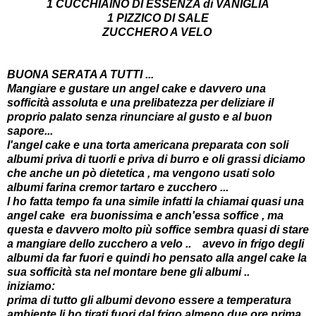
1 CUCCHIAINO DI ESSENZA di VANIGLIA
1 PIZZICO DI SALE
ZUCCHERO A VELO
BUONA SERATA A TUTTI ...
Mangiare e gustare un angel cake e davvero una
sofficità assoluta e una prelibatezza per deliziare il
proprio palato senza rinunciare al gusto e al buon
sapore...
l'angel cake e una torta americana preparata con soli
albumi priva di tuorli e priva di burro e oli grassi diciamo
che anche un pò dietetica , ma vengono usati solo
albumi farina cremor tartaro e zucchero ...
l ho fatta tempo fa una simile infatti la chiamai quasi una
angel cake
era buonissima e anch'essa soffice , ma
questa e davvero molto più soffice sembra quasi di stare
a mangiare dello zucchero a velo .. avevo in frigo degli
albumi da far fuori e quindi ho pensato alla angel cake la
sua sofficità sta nel montare bene gli albumi ..
iniziamo:
prima di tutto gli albumi devono essere a temperatura
ambiente li ho tirati fuori dal frigo almeno due ore prima