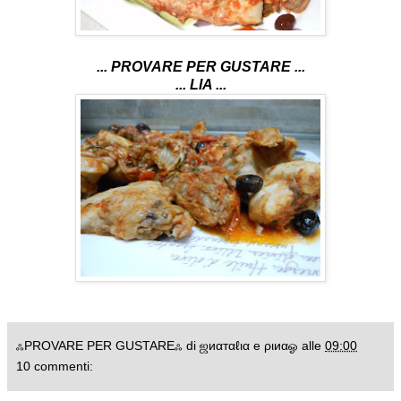
... PROVARE PER GUSTARE ...
... LIA ...
ஃPROVARE PER GUSTAREஃ di ஜиαтαℓια e ριиαஓ
alle
09:00
10 commenti: