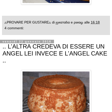
ஃPROVARE PER GUSTAREஃ di ஜиαтαℓια e ριиαஓ
alle
16:18
4 commenti:
venerdì 22 gennaio 2016
.. L'ALTRA CREDEVA DI ESSERE UN
ANGEL LEI INVECE E L'ANGEL CAKE
..