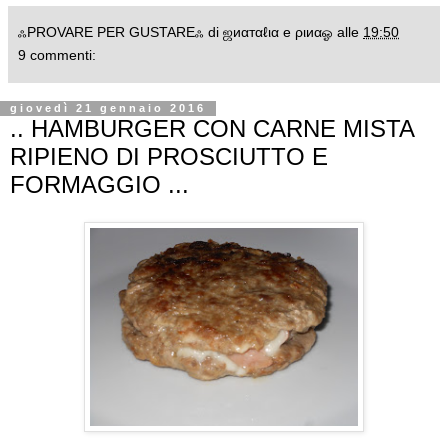
ஃPROVARE PER GUSTAREஃ di ஜиαтαℓια e ριиαஓ
alle
19:50
9 commenti:
giovedì 21 gennaio 2016
.. HAMBURGER CON CARNE MISTA
RIPIENO DI PROSCIUTTO E
FORMAGGIO ...