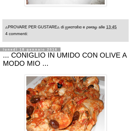
ஃPROVARE PER GUSTAREஃ di ஜиαтαℓια e ριиαஓ
alle
13:45
4 commenti:
lunedì 18 gennaio 2016
... CONIGLIO IN UMIDO CON OLIVE A
MODO MIO ...