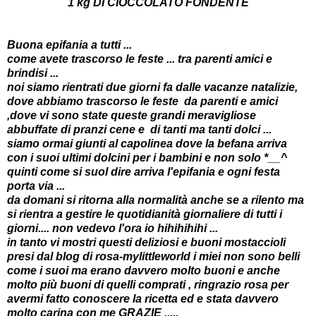
1 kg DI CIOCCOLATO FONDENTE
Buona epifania a tutti ...
come avete trascorso le feste ... tra parenti amici e
brindisi ...
noi siamo rientrati due giorni fa dalle vacanze natalizie,
dove abbiamo trascorso le feste da parenti e amici
,dove vi sono state queste grandi meravigliose
abbuffate di pranzi cene e di tanti ma tanti dolci ...
siamo ormai giunti al capolinea dove la befana arriva
con i suoi ultimi dolcini per i bambini e non solo *__^
quinti come si suol dire arriva l'epifania e ogni festa
porta via ...
da domani si ritorna alla normalità anche se a rilento ma
si rientra a gestire le quotidianità giornaliere di tutti i
giorni.... non vedevo l'ora io hihihihihi ...
in tanto vi mostri questi deliziosi e buoni mostaccioli
presi dal blog di
rosa-mylittleworld
i miei non sono belli
come i suoi ma erano davvero molto buoni e anche
molto più buoni di quelli comprati , ringrazio rosa per
avermi fatto conoscere la ricetta ed e stata davvero
molto carina con me GRAZIE .....