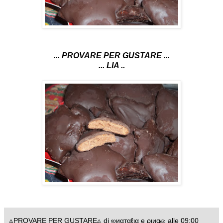
... PROVARE PER GUSTARE ...
... LIA ..
ஃPROVARE PER GUSTAREஃ di ஜиαтαℓια e ριиαஓ
alle
09:00