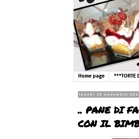
Home page
***TORTE 
lunedì 10 novembre 201
.. PANE DI 
CON IL BIMBY