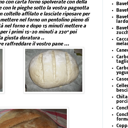
rno con carta forno spolverate con della
Bavet
e con le pieghe sotto la vostra pagnotta
Bavet
n coltello affilato e lasciate riposare per
Bave
, mettere nel forno un pentolino pieno di
lardo
tà nel forno e dopo 15 minuti mettere a
Bavet
 per i primi 15-20 minuti a 230° poi
zucch
a giusta doratura ..
Cacca
re raffreddare il vostro pane ...
mela
Caned
Carbo
tagli
Carbo
yogur
Cason
Celle
besc
Chita
porci
Conch
Conch
form
Coppa