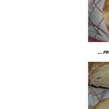
... P