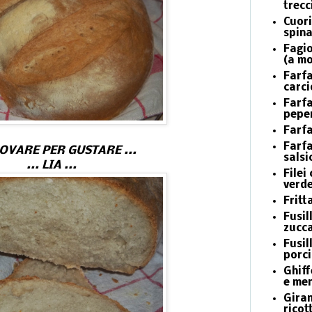
trecc
Cuori
spina
Fagio
(a m
Farfa
carci
Farfa
peper
Farfa
Farfa
ROVARE PER GUSTARE ...
salsi
... LIA ...
Filei
verde
Fritt
Fusill
zucca
Fusil
porci
Ghiff
e me
Giran
ricot