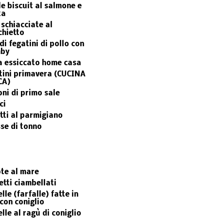
le biscuit al salmone e
ta
 schiacciate al
chietto
di fegatini di pollo con
mby
a essiccato home casa
tini primavera (CUCINA
CA)
ni di primo sale
ci
tti al parmigiano
se di tonno
te al mare
etti ciambellati
lle (farfalle) fatte in
con coniglio
lle al ragù di coniglio