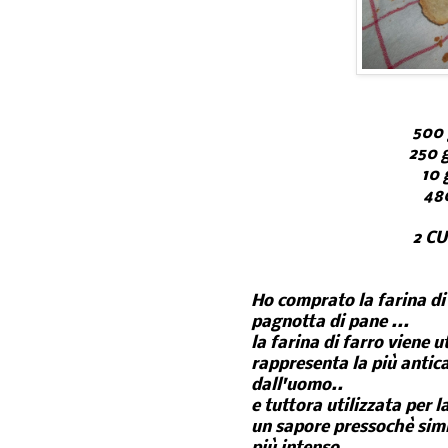
500
250 
10 
48
2 C
Ho comprato la farina di 
pagnotta di pane ...
la farina di farro viene ut
rappresenta la più antic
dall'uomo..
e tuttora utilizzata per 
un sapore pressochè simil