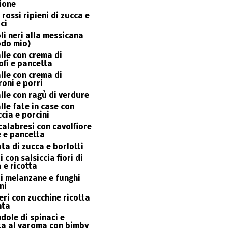
ione
 rossi ripieni di zucca e
ci
li neri alla messicana
odo mio)
lle con crema di
ofi e pancetta
lle con crema di
oni e porri
lle con ragù di verdure
lle fate in case con
ccia e porcini
 calabresi con cavolfiore
 e pancetta
ata di zucca e borlotti
i con salsiccia fiori di
 e ricotta
li melanzane e funghi
ni
eri con zucchine ricotta
nta
dole di spinaci e
ta al varoma con bimby