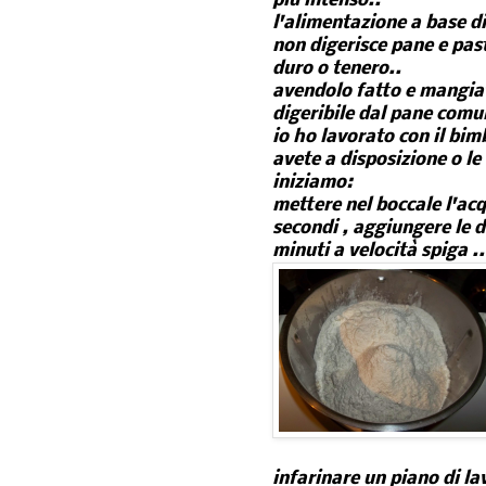
più intenso..
l'alimentazione a base di
non digerisce pane e past
duro o tenero..
avendolo fatto e mangiat
digeribile dal pane comun
io ho lavorato con il bim
avete a disposizione o le
iniziamo:
mettere nel boccale l'acqu
secondi , aggiungere le du
minuti a velocità spiga ..
infarinare un piano di l