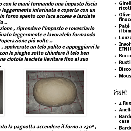
Girel
o con le mani formando una impasto liscia
ricot
a leggermente infarinata e coperta con un
Olive
 in forno spento con luce accesa e lasciate
finoc
o ..
Patè 
azione , riprendere l'impasto e rovesciarlo
il bi
rinato leggermente e lavoratelo formando
Lonz
l'operazione più volte ..
Invol
, spolverate un telo pulito e appoggiarvi la
ETNI
on le pieghe sotto chiudere il telo ben
Bocco
a ciotola lasciate lievitare fino al suo
Rusti
.
Bisco
Mous
PRIMI
4 Ruo
Anell
Barde
casa 
o la pagnotta accendere il forno a 230° ,
Barde