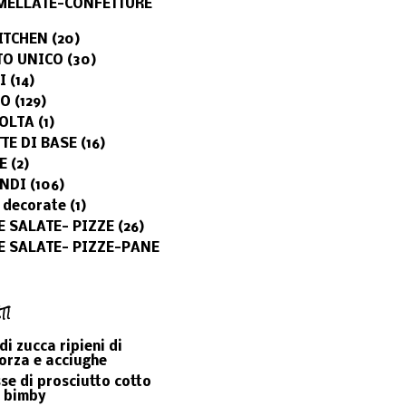
ELLATE-CONFETTURE
ITCHEN
(20)
TO UNICO
(30)
I
(14)
MO
(129)
OLTA
(1)
TTE DI BASE
(16)
E
(2)
NDI
(106)
 decorate
(1)
E SALATE- PIZZE
(26)
E SALATE- PIZZE-PANE
TI
 di zucca ripieni di
orza e acciughe
e di prosciutto cotto
l bimby