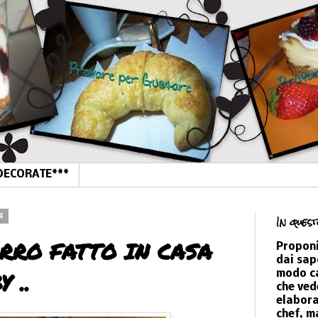
DECORATE***
4
In quest
FARRO FATTO IN CASA
Proponi
dai sap
 ..
modo ca
che vede
elabora
chef, m