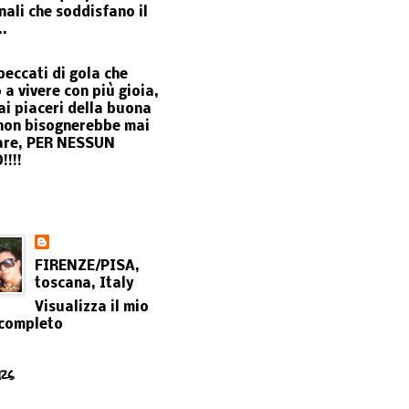
nali che soddisfano il
..
peccati di gola che
 a vivere con più gioia,
ai piaceri della buona
non bisognerebbe mai
are, PER NESSUN
!!!
FIRENZE/PISA,
toscana, Italy
Visualizza il mio
 completo
rs