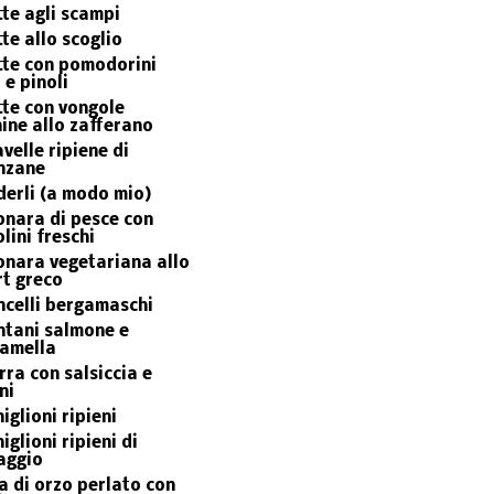
te agli scampi
te allo scoglio
tte con pomodorini
 e pinoli
te con vongole
ine allo zafferano
velle ripiene di
nzane
erli (a modo mio)
nara di pesce con
olini freschi
nara vegetariana allo
t greco
celli bergamaschi
ntani salmone e
iamella
rra con salsiccia e
ni
iglioni ripieni
iglioni ripieni di
aggio
 di orzo perlato con