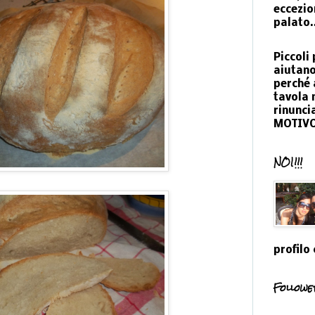
eccezio
palato.
Piccoli 
aiutano
perché 
tavola 
rinunci
MOTIVO!
NOI!!!
profilo
Followe