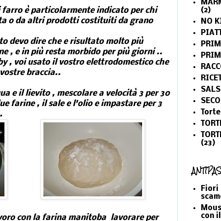
MARM
 farro è particolarmente indicato per chi
(2)
a o da altri prodotti costituiti da grano
NO K
PIAT
o devo dire che e risultato molto più
PRIM
e , e in più resta morbido per più giorni ..
PRI
by , voi usato il vostro elettrodomestico che
RACC
 vostre braccia..
RICE
SALS
a e il lievito , mescolare a velocità 3 per 30
SECO
e farine , il sale e l'olio e impastare per 3
Torte
.
TORT
TORT
(23)
ANTIPAS
Fiori
scam
Mouss
con i
avoro con la farina manitoba lavorare per