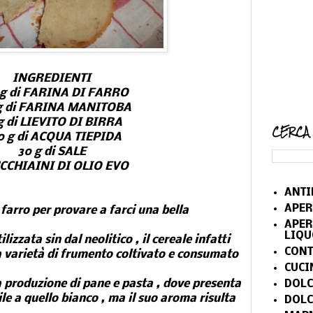
INGREDIENTI
 g di FARINA DI FARRO
g di FARINA MANITOBA
g di LIEVITO DI BIRRA
CERCA
0 g di ACQUA TIEPIDA
30 g di SALE
UCCHIAINI DI OLIO EVO
ANTI
APER
farro per provare a farci una bella
APER
LIQU
ilizzata sin dal neolitico , il cereale infatti
CONT
a varietà di frumento coltivato e consumato
CUCI
la produzione di pane e pasta , dove presenta
DOLC
e a quello bianco , ma il suo aroma risulta
DOLC