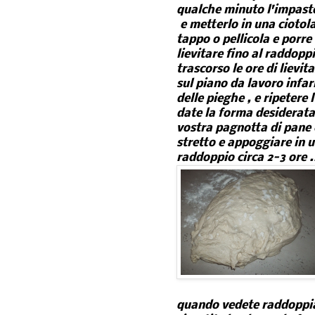
qualche minuto l'impast
e metterlo in una ciotol
tappo o pellicola e porre
lievitare fino al raddoppi
trascorso le ore di lievit
sul piano da lavoro infa
delle pieghe , e ripetere 
date la forma desiderata 
vostra pagnotta di pane c
stretto e appoggiare in un
raddoppio circa 2-3 ore .
quando vedete raddoppiat