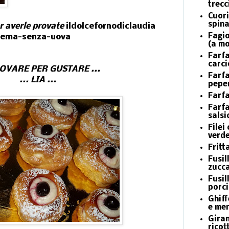
trecc
Cuori
spina
er averle provate
ildolcefornodiclaudia
Fagio
crema-senza-uova
(a m
Farfa
carci
ROVARE PER GUSTARE ...
Farfa
... LIA ...
peper
Farfa
Farfa
salsi
Filei
verde
Fritt
Fusill
zucca
Fusil
porci
Ghiff
e me
Giran
ricot