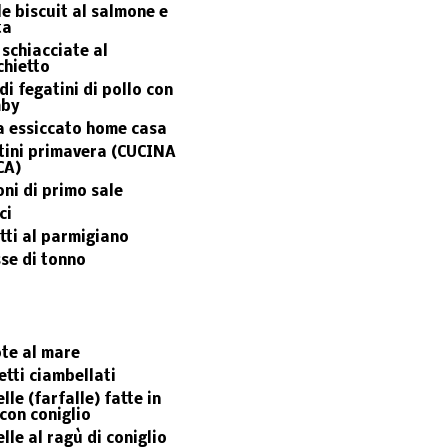
le biscuit al salmone e
ta
 schiacciate al
chietto
di fegatini di pollo con
mby
a essiccato home casa
tini primavera (CUCINA
CA)
ni di primo sale
ci
tti al parmigiano
se di tonno
te al mare
etti ciambellati
lle (farfalle) fatte in
con coniglio
lle al ragù di coniglio