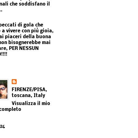
nali che soddisfano il
..
peccati di gola che
 a vivere con più gioia,
ai piaceri della buona
non bisognerebbe mai
are, PER NESSUN
!!!
FIRENZE/PISA,
toscana, Italy
Visualizza il mio
 completo
rs