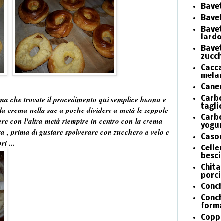
Bavet
Bavet
Bave
lardo
Bavet
zucch
Cacca
mela
Caned
ema che trovate il procedimento
qui
semplice buona e
Carbo
tagli
e la crema nella sac a poche dividere a metà le zeppole
Carbo
re con l'altra metà riempire in centro con la crema
yogur
ra , prima di gustare spolverare con zucchero a velo e
Cason
bri
...
Celle
besc
Chita
porci
Conch
Conch
form
Coppa