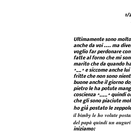
1/
Ultimamente sono molto l
anche da voi .... ma div
voglio far perdonare con
fatte al forno che mi son
marito che da quando ha 
^__^ e siccome anche lui 
fritte che non sono nien
buone anche il giorno dop
pietro le ha potute mang
coscienza ^___^ quindi o
che gli sono piaciute molt
ho già postato le zeppol
il bimby le ho volute post
del papà quindi un auguri 
iniziamo: