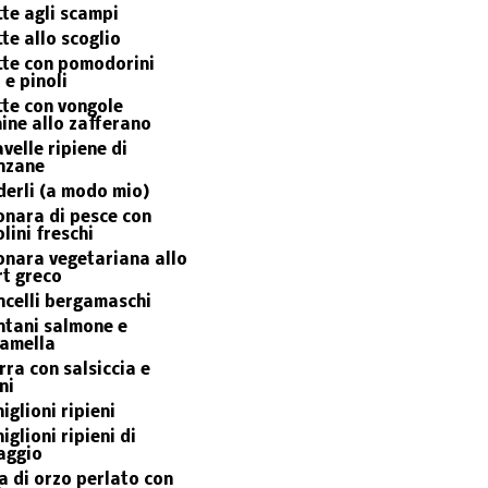
te agli scampi
te allo scoglio
tte con pomodorini
 e pinoli
te con vongole
ine allo zafferano
velle ripiene di
nzane
erli (a modo mio)
nara di pesce con
olini freschi
nara vegetariana allo
t greco
celli bergamaschi
ntani salmone e
iamella
rra con salsiccia e
ni
iglioni ripieni
iglioni ripieni di
aggio
 di orzo perlato con