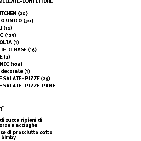
ELLATE-CONFETTURE
ITCHEN
(20)
TO UNICO
(30)
I
(14)
MO
(129)
OLTA
(1)
TTE DI BASE
(16)
E
(2)
NDI
(106)
 decorate
(1)
E SALATE- PIZZE
(26)
E SALATE- PIZZE-PANE
TI
 di zucca ripieni di
orza e acciughe
e di prosciutto cotto
l bimby