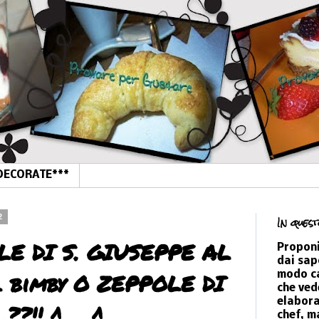
DECORATE***
2
In quest
OLE DI S. GIUSEPPE AL
Proponi
dai sap
l bimby O ZEPPOLE DI
modo ca
che vede
elabora
.??!! ^__^
chef, m