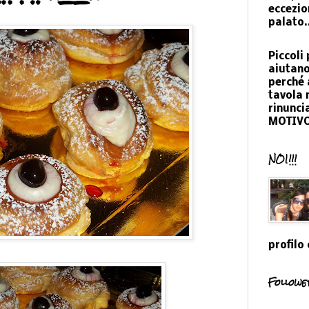
eccezio
palato.
Piccoli 
aiutano
perché 
tavola 
rinunci
MOTIVO!
NOI!!!
profilo
Followe