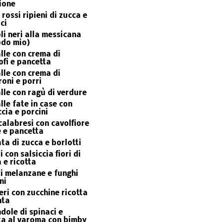
ione
 rossi ripieni di zucca e
ci
li neri alla messicana
odo mio)
lle con crema di
ofi e pancetta
lle con crema di
oni e porri
lle con ragù di verdure
lle fate in case con
ccia e porcini
 calabresi con cavolfiore
 e pancetta
ata di zucca e borlotti
i con salsiccia fiori di
 e ricotta
li melanzane e funghi
ni
eri con zucchine ricotta
nta
dole di spinaci e
ta al varoma con bimby