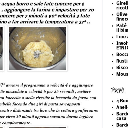
Girel
 acqua burro e sale fate cuocere per 6
ricot
1 , aggiungere la farina e impastare per 20
Olive
cuocere per 7 minuti a 90° velocità 3 fate
finoc
ino a far arrivare la temperatura a 37° ..
Patè 
il bi
Lonz
Invol
ETNI
Bocco
Rusti
Bisco
Mous
7° avviare il programma a velocità 4 e aggiungere
PRIMI
tte mescolate a velocità 6 per 35 secondi , mettere
n boccetta a stella rivestite la leccarda da forno con
4 Ruo
ambelle facendo due giri di pasta sovrapposti
Anell
centro distanziate tra loro che in cottura gonfieranno
Barde
per circa 20 minuti appena saranno dorate togliere
casa 
re completamente..
Barde