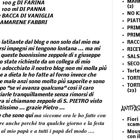
MARM
100 g DI FARINA
(2)
100 ml DI PANNA
NO K
2 BACCA DI VANIGLIA
PIAT
AMARENE
FABBRI
PRIM
PRI
atitante dal blog e non solo dal mio ma
RACC
ersi impegni mi tengono lontana ... ma mi
RICE
 queste buonissime zeppole di s giuseppe
SALS
o state richieste da un collega di mio
SECO
adocchiato il nostro blog non mi molla più
Torte
e a dieta le ho fatte al forno invece che
TORT
te male anzi sono molto più saporite e sono
TORT
o "se vi avanza qualcuna" cosi il caro
(23)
iarle tranquillamente senza rimorsi di
ra si chiamano zeppole di S. PIETRO visto
ANTIPAS
issimo ... grazie Pietro ...
ma siccome ora le ho fatte con
e che sono
qui
Fiori
are anche perchè tra qualche giorno e la festa
scam
al mio papà e a tutti i papà del modo ....
Mouss
con i