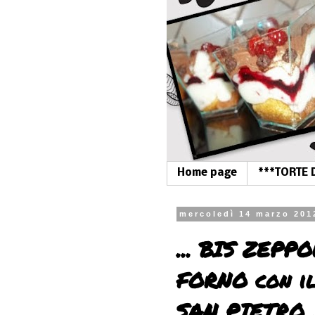
Home page
***TORTE 
mercoledì 14 marzo 201
... BIS ZEPP
FORNO con i
SAN PIETRO .