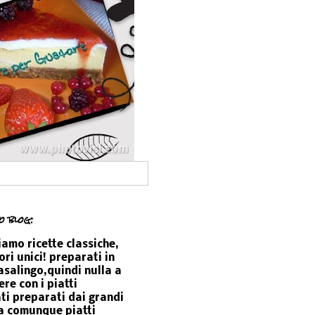
o blog:
amo ricette classiche,
ori unici! preparati in
salingo,quindi nulla a
re con i piatti
ti preparati dai grandi
a comunque piatti