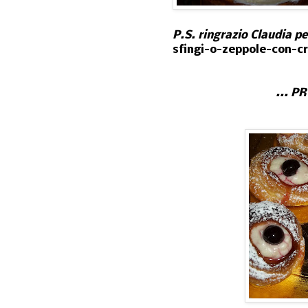
P.S. ringrazio Claudia p
sfingi-o-zeppole-con-
... P